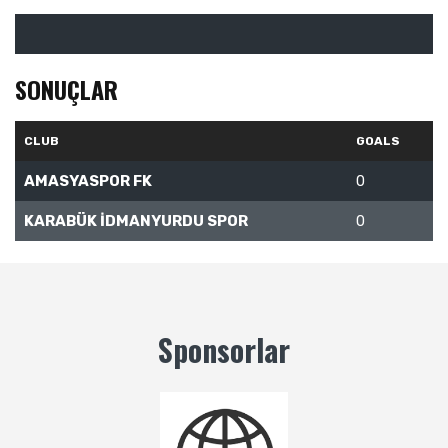
SONUÇLAR
CLUB
GOALS
AMASYASPOR FK
0
KARABÜK İDMANYURDU SPOR
0
Sponsorlar