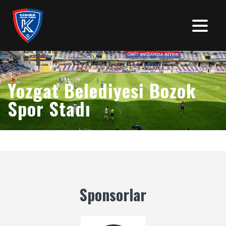
Yozgat Belediyesi Bozok
Spor Stadı
YOZGAT BELEDİYESİ BOZOK SPOR vs KARABÜK
İDMANYURDU SPOR
9 ŞUBAT 2026
Sponsorlar