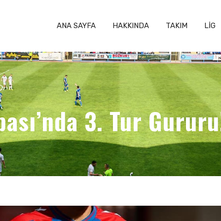
ANA SAYFA
HAKKINDA
TAKIM
LİG
pası’nda 3. Tur Gururu